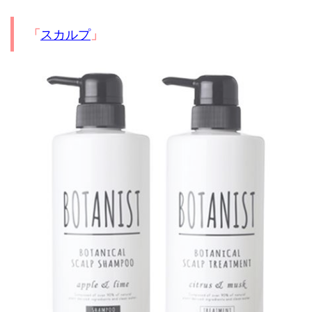
スカルプ
「
」