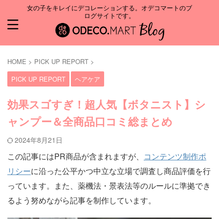
女の子をキレイにデコレーションする。オデコマートのブ
ログサイトです。
HOME
>
PICK UP REPORT
>
PICK UP REPORT
ヘアケア
効果スゴすぎ！超人気【ボタニスト】シ
ャンプー＆全商品口コミ総まとめ
2024年8月21日
この記事にはPR商品が含まれますが、
コンテンツ制作ポ
リシー
に沿った公平かつ中立な立場で調査し商品評価を行
っています。また、薬機法・景表法等のルールに準拠でき
るよう努めながら記事を制作しています。