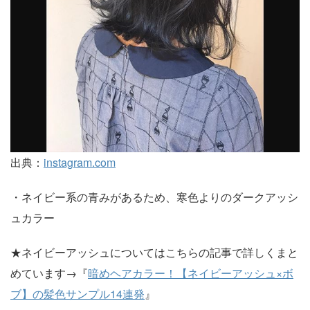
出典：
instagram.com
・ネイビー系の青みがあるため、寒色よりのダークアッシ
ュカラー
★ネイビーアッシュについてはこちらの記事で詳しくまと
めています→『
暗めヘアカラー！【ネイビーアッシュ×ボ
ブ】の髪色サンプル14連発
』