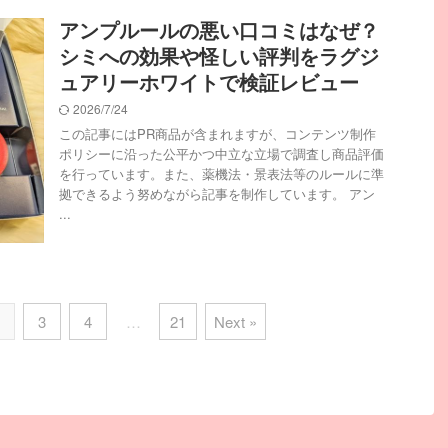
アンプルールの悪い口コミはなぜ？
シミへの効果や怪しい評判をラグジ
ュアリーホワイトで検証レビュー
2026/7/24
この記事にはPR商品が含まれますが、コンテンツ制作
ポリシーに沿った公平かつ中立な立場で調査し商品評価
を行っています。また、薬機法・景表法等のルールに準
拠できるよう努めながら記事を制作しています。 アン
...
3
4
…
21
Next »