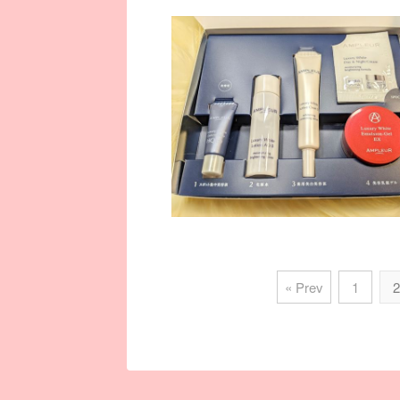
« Prev
1
2