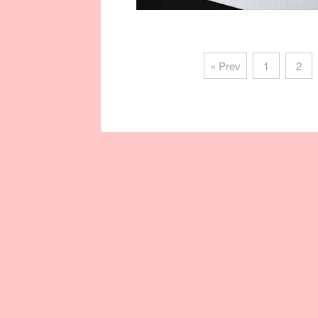
« Prev
1
2