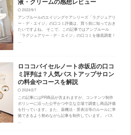
液・クリームの感想レビュー
2022/9/1
アンプルールのエイジングケアシリーズ「ラグジュアリ
ー・デ・エイジ」の口コミ評価は、買う前に知っておき
たいですよね。 そこで、この記事ではアンプルール
「ラグジュアリー・デ・エイジ」の口コミを徹底調査！
...
ロココバイセルノート赤坂店の口コ
ミ評判は？人気バストアップサロン
の料金やコースを解説
2024/2/7
この記事にはPR商品が含まれますが、コンテンツ制作
ポリシーに沿った公平かつ中立な立場で調査し商品評価
を行っています。また、薬機法・景表法等のルールに準
拠できるよう努めながら記事を制作しています。 バス
...