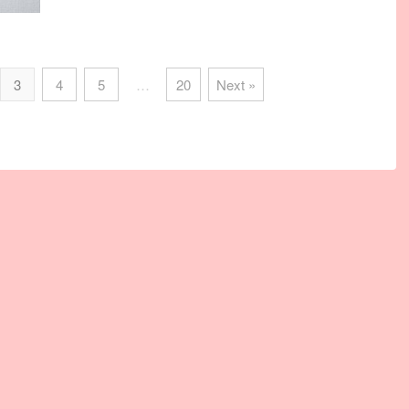
3
4
5
…
20
Next »