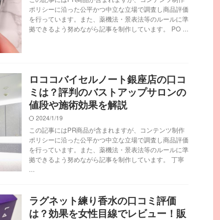
ポリシーに沿った公平かつ中立な立場で調査し商品評価
を行っています。また、薬機法・景表法等のルールに準
拠できるよう努めながら記事を制作しています。 PO ...
ロココバイセルノート銀座店の口コ
ミは？評判のバストアップサロンの
値段や施術効果を解説
2024/1/19
この記事にはPR商品が含まれますが、コンテンツ制作
ポリシーに沿った公平かつ中立な立場で調査し商品評価
を行っています。また、薬機法・景表法等のルールに準
拠できるよう努めながら記事を制作しています。 丁寧
...
ラグネット練り香水の口コミ評価
は？効果を女性目線でレビュー！販