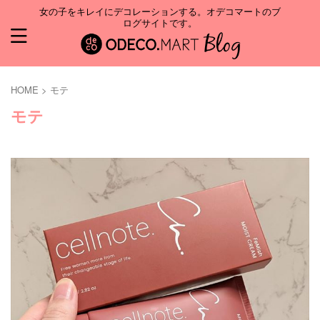
女の子をキレイにデコレーションする。オデコマートのブ
ログサイトです。
HOME
>
モテ
モテ