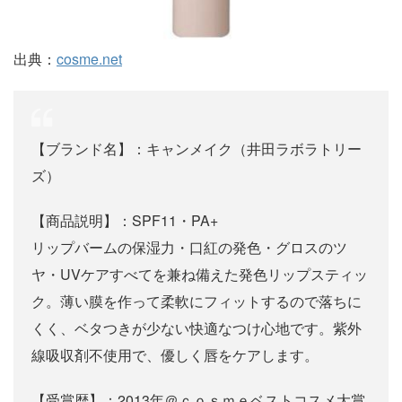
出典：
cosme.net
【ブランド名】：キャンメイク（井田ラボラトリー
ズ）
【商品説明】：SPF11・PA+
リップバームの保湿力・口紅の発色・グロスのツ
ヤ・UVケアすべてを兼ね備えた発色リップスティッ
ク。薄い膜を作って柔軟にフィットするので落ちに
くく、ベタつきが少ない快適なつけ心地です。紫外
線吸収剤不使用で、優しく唇をケアします。
【受賞歴】：2013年＠ｃｏｓｍｅベストコスメ大賞