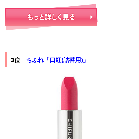
3位
ちふれ「口紅(詰替用)」