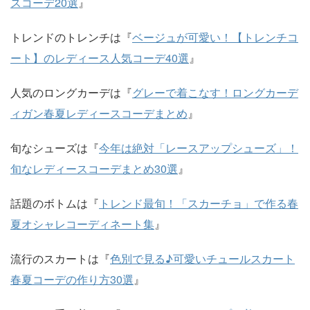
スコーデ20選
』
トレンドのトレンチは『
ベージュが可愛い！【トレンチコ
ート】のレディース人気コーデ40選
』
人気のロングカーデは『
グレーで着こなす！ロングカーデ
ィガン春夏レディースコーデまとめ
』
旬なシューズは『
今年は絶対「レースアップシューズ」！
旬なレディースコーデまとめ30選
』
話題のボトムは『
トレンド最旬！「スカーチョ」で作る春
夏オシャレコーディネート集
』
流行のスカートは『
色別で見る♪可愛いチュールスカート
春夏コーデの作り方30選
』