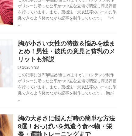
ポリシーに沿った公平かつ中立な立場で調査し商品評価
を行っています。また、薬機法・景表法等のルールに準
拠できるよう努めながら記事を制作しています。 「バ
...
胸が小さい女性の特徴＆悩みを総ま
とめ！男性・彼氏の意見と貧乳のメ
リットも解説
2026/7/28
この記事にはPR商品が含まれますが、コンテンツ制作
ポリシーに沿った公平かつ中立な立場で調査し商品評価
を行っています。また、薬機法・景表法等のルールに準
拠できるよう努めながら記事を制作しています。 胸が
...
胸の大きさに悩んだ時の簡単な方法
8選！おっぱいを気遣う食べ物・栄
養・運動トレーニングまで