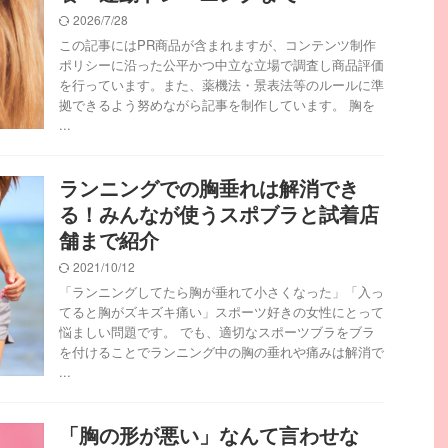
2026/7/28
この記事にはPR商品が含まれますが、コンテンツ制作
ポリシーに沿った公平かつ中立な立場で調査し商品評価
を行っています。また、薬機法・景表法等のルールに準
拠できるよう努めながら記事を制作しています。 胸を
...
ランニングでの胸垂れは解消でき
る！みんなが使うスポブラと試着店
舗まで紹介
2021/10/12
「ランニングしてたら胸が垂れて小さくなった」「入っ
てると胸がズキズキ痛い」スポーツ好きの女性にとって
悩ましい問題です。 でも、適切なスポーツブラをブラ
を付けることでランニング中の胸の垂れや痛みは解消で
...
「胸の形が悪い」なんて言わせな