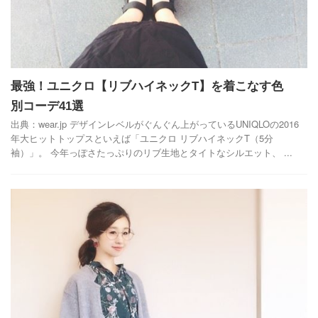
最強！ユニクロ【リブハイネックT】を着こなす色
別コーデ41選
出典：wear.jp デザインレベルがぐんぐん上がっているUNIQLOの2016
年大ヒットトップスといえば「ユニクロ リブハイネックT（5分
袖）」。 今年っぽさたっぷりのリブ生地とタイトなシルエット、 ...