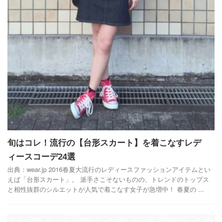
旬はコレ！流行の【台形スカート】を着こなすレデ
ィースコーデ24選
出典：wear.jp 2016春夏大流行のレディースファッションアイテムとい
えば「台形スカート」。 派手さこそないものの、トレンドのトップス
と相性抜群のシルエットが人気で着こなす女子が急増中！ 春夏の ...