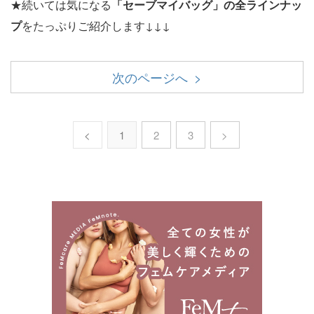
★続いては気になる
「セーブマイバッグ」の全ラインナッ
プ
をたっぷりご紹介します↓↓↓
次のページへ >
<
1
2
3
>