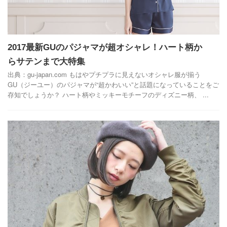
2017最新GUのパジャマが超オシャレ！ハート柄か
らサテンまで大特集
出典：gu-japan.com もはやプチプラに見えないオシャレ服が揃う
GU（ジーユー）のパジャマが“超かわいい”と話題になっていることをご
存知でしょうか？ ハート柄やミッキーモチーフのディズニー柄、 ...