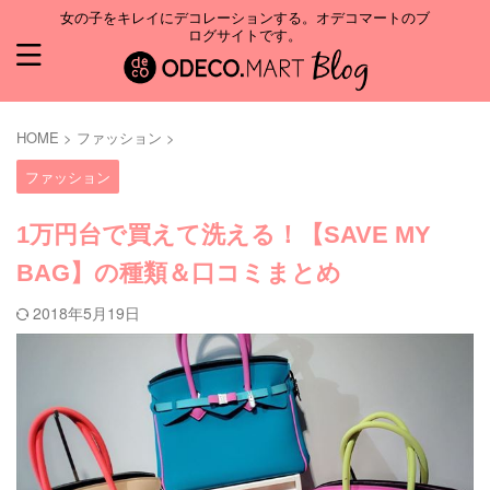
女の子をキレイにデコレーションする。オデコマートのブ
ログサイトです。
HOME
>
ファッション
>
ファッション
1万円台で買えて洗える！【SAVE MY
BAG】の種類＆口コミまとめ
2018年5月19日