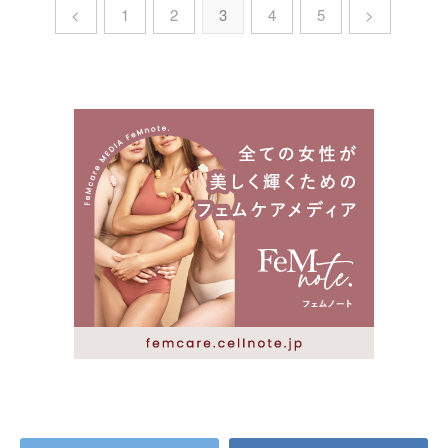
<
1
2
3
4
5
>