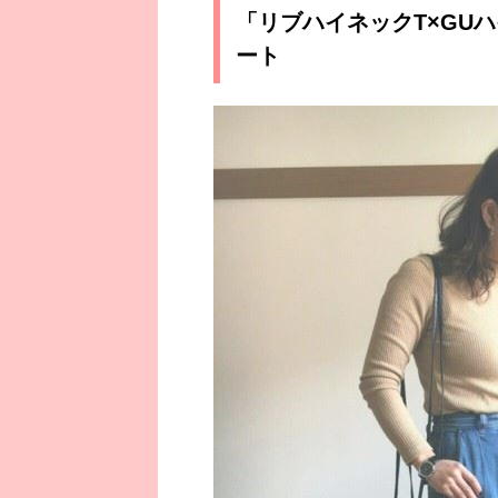
「リブハイネックT×GU
ート