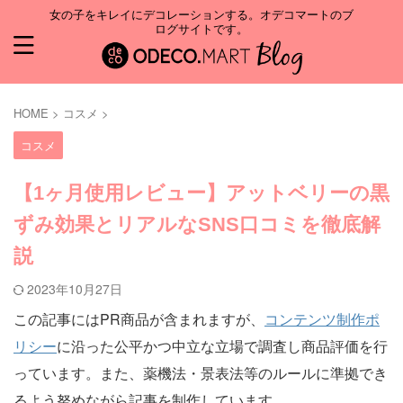
女の子をキレイにデコレーションする。オデコマートのブ
ログサイトです。
HOME
>
コスメ
>
コスメ
【1ヶ月使用レビュー】アットベリーの黒
ずみ効果とリアルなSNS口コミを徹底解
説
2023年10月27日
この記事にはPR商品が含まれますが、
コンテンツ制作ポ
リシー
に沿った公平かつ中立な立場で調査し商品評価を行
っています。また、薬機法・景表法等のルールに準拠でき
るよう努めながら記事を制作しています。