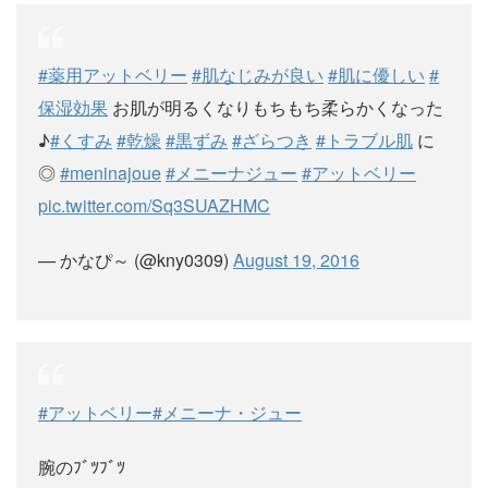
#薬用アットベリー
#肌なじみが良い
#肌に優しい
#
保湿効果
お肌が明るくなりもちもち柔らかくなった
♪
#くすみ
#乾燥
#黒ずみ
#ざらつき
#トラブル肌
に
◎
#meninajoue
#メニーナジュー
#アットベリー
pic.twitter.com/Sq3SUAZHMC
— かなぴ～ (@kny0309)
August 19, 2016
#アットベリー
#メニーナ・ジュー
腕のﾌﾞﾂﾌﾞﾂ