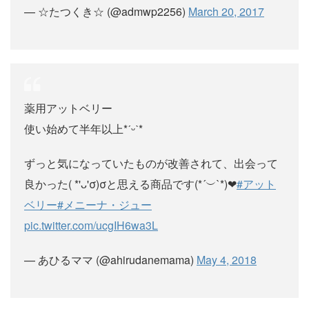
— ☆たつくき☆ (@admwp2256)
March 20, 2017
薬用アットベリー
使い始めて半年以上*ˊᵕˋ*
ずっと気になっていたものが改善されて、出会って
良かった( *'ᴗ'σ)σと思える商品です(*´︶`*)❤︎
#アット
ベリー
#メニーナ・ジュー
pic.twitter.com/ucgIH6wa3L
— あひるママ (@ahirudanemama)
May 4, 2018