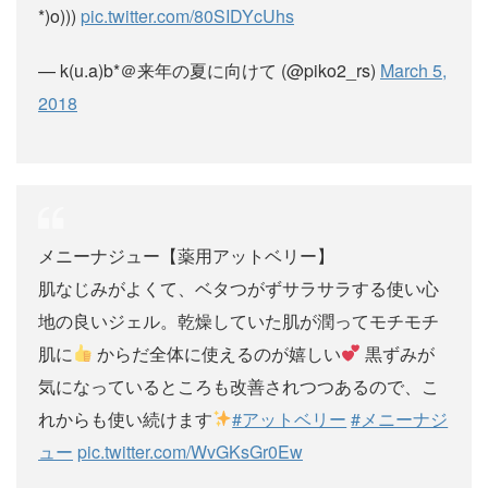
*)o)))
pic.twitter.com/80SIDYcUhs
— k(u.a)b*＠来年の夏に向けて (@piko2_rs)
March 5,
2018
メニーナジュー【薬用アットベリー】
肌なじみがよくて、ベタつがずサラサラする使い心
地の良いジェル。乾燥していた肌が潤ってモチモチ
肌に
からだ全体に使えるのが嬉しい
黒ずみが
気になっているところも改善されつつあるので、こ
れからも使い続けます
#アットベリー
#メニーナジ
ュー
pic.twitter.com/WvGKsGr0Ew