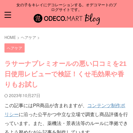
女の子をキレイにデコレーションする。オデコマートのブ
ログサイトです。
HOME
>
ヘアケア
>
ヘアケア
ラサーナプレミオールの悪い口コミを21
日使用レビューで検証！くせ毛効果や香
りもお試し
2023年10月27日
この記事にはPR商品が含まれますが、
コンテンツ制作ポ
リシー
に沿った公平かつ中立な立場で調査し商品評価を行
っています。また、薬機法・景表法等のルールに準拠でき
るよう努めながら記事を制作しています。