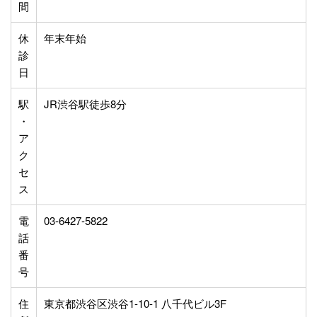
間
休
年末年始
診
日
駅
JR渋谷駅徒歩8分
・
ア
ク
セ
ス
電
03-6427-5822
話
番
号
住
東京都渋谷区渋谷1-10-1 八千代ビル3F