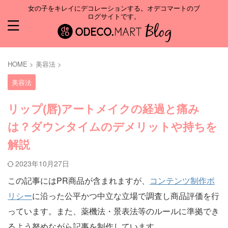
女の子をキレイにデコレーションする。オデコマートのブ
ログサイトです。
HOME
>
美容法
>
美容法
リップ(唇)アートメイクの経過と痛み
は？ダウンタイムのデメリットや持ちを
解説
2023年10月27日
この記事にはPR商品が含まれますが、
コンテンツ制作ポ
リシー
に沿った公平かつ中立な立場で調査し商品評価を行
っています。また、薬機法・景表法等のルールに準拠でき
るよう努めながら記事を制作しています。