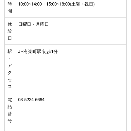
時
10:00~14:00・15:00~18:00(土曜・祝日)
間
休
日曜日・月曜日
診
日
駅
JR有楽町駅 徒歩1分
・
ア
ク
セ
ス
電
03-5224-6664
話
番
号