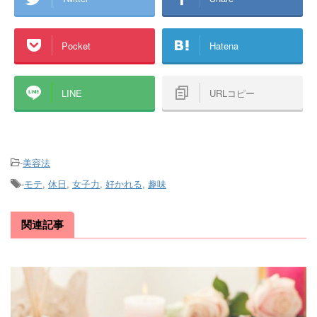
Pocket
Hatena
LINE
URLコピー
-
美容法
-
モテ
,
休日
,
女子力
,
好かれる
,
趣味
関連記事