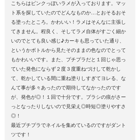
こちらはピンクっぽいラメが入っております。マッ
ト系を探していたのでどんなものか…とおそるおそ
る塗ったところ。かわいい！ラメはそんなに主張し
てきません。程良く、そしてラメ自体がすごく細か
いのでとても良い感じ♪カーキも思っていた通り、
というかボトルから見たそのままの色なのでとって
もかわいいです。また、プチプラだと１回じゃ思っ
ていた発色にならず２度３度重ねづけして乾かし
て、乾かしている間に重ね塗りしすぎてヨレる、な
んて事が多々あったので期待してなかったのです
が、発色が◎！１回で十分です。ブラシの痕がさー
っとなったりしないので見栄え◎時短◎塗りやすさ
◎！
最近プチプラでネイルを集めているのですがダント
ツです！