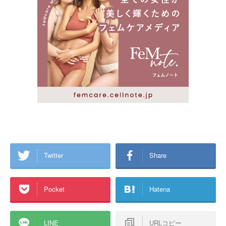
Twitter
Share
Pocket
Hatena
LINE
URLコピー