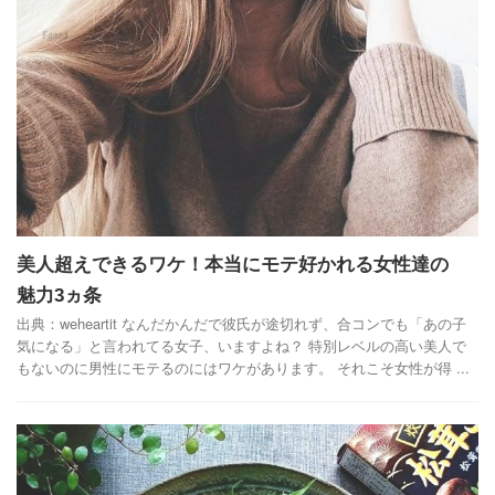
美人超えできるワケ！本当にモテ好かれる女性達の
魅力3ヵ条
出典：weheartit なんだかんだで彼氏が途切れず、合コンでも「あの子
気になる」と言われてる女子、いますよね？ 特別レベルの高い美人で
もないのに男性にモテるのにはワケがあります。 それこそ女性が得 ...