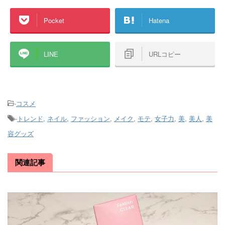
Pocket
Hatena
LINE
URLコピー
-
コスメ
-
トレンド
,
ネイル
,
ファッション
,
メイク
,
モテ
,
女子力
,
美
,
美人
,
美
容グッズ
関連記事