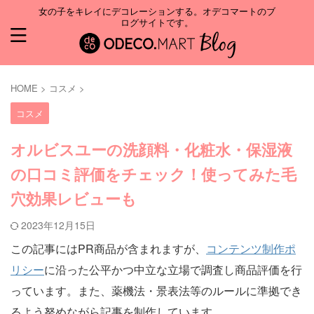
女の子をキレイにデコレーションする。オデコマートのブ
ログサイトです。
HOME
>
コスメ
>
コスメ
オルビスユーの洗顔料・化粧水・保湿液
の口コミ評価をチェック！使ってみた毛
穴効果レビューも
2023年12月15日
この記事にはPR商品が含まれますが、
コンテンツ制作ポ
リシー
に沿った公平かつ中立な立場で調査し商品評価を行
っています。また、薬機法・景表法等のルールに準拠でき
るよう努めながら記事を制作しています。