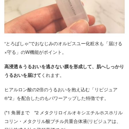
“とろぱしゃ”でおなじみのオルビスユー化粧水も「届ける
×守る」のW機能がポイント。
高浸透＆うるおいを逃さない膜を形成して、肌へしっかり
うるおいを届けて
くれます。
ヒアルロン酸の2倍のうるおいを抱え込む「リピジュア
®*2」を配合したのもパワーアップした特徴です。
(*1 角層まで *2 メタクリロイルオキシエチルホスホリル
コリン・メタクリル酸ブチル共重合体液(リピジュアは、