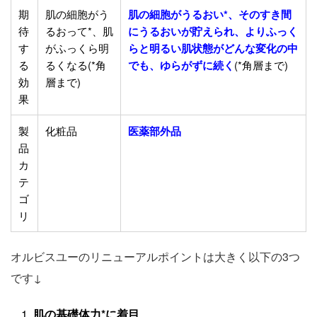
期
肌の細胞がう
肌の細胞がうるおい*、そのすき間
待
るおって*、肌
にうるおいが貯えられ、よりふっく
す
がふっくら明
らと明るい肌状態がどんな変化の中
る
るくなる(*角
でも、ゆらがずに続く
(*角層まで)
効
層まで)
果
製
化粧品
医薬部外品
品
カ
テ
ゴ
リ
オルビスユーのリニューアルポイントは大きく以下の3つ
です↓
肌の基礎体力*に着目