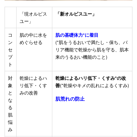
「現オルビス
「新オルビスユー」
ユー」
コ
肌の中に水を
肌の基礎体力*に着目
ン
めぐらせる
(*肌をうるおいで満たし・保ち、バ
セ
リア機能で乾燥から肌を守る、肌本
プ
来のうるおい機能のこと)
ト
対
乾燥によるハ
乾燥によるハリ低下・くすみ*の改
象
リ低下・くす
善
(*乾燥やキメの乱れによるくすみ)
と
みの改善
肌荒れの防止
な
る
肌
悩
み