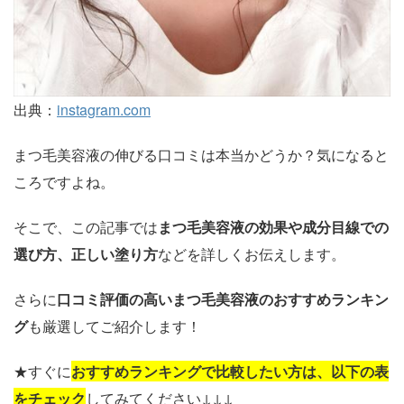
出典：
instagram.com
まつ毛美容液の伸びる口コミは本当かどうか？気になると
ころですよね。
そこで、この記事では
まつ毛美容液の効果や成分目線での
選び方、正しい塗り方
などを詳しくお伝えします。
さらに
口コミ評価の高いまつ毛美容液のおすすめランキン
グ
も厳選してご紹介します！
★すぐに
おすすめランキングで比較したい方は、以下の表
をチェック
してみてください↓↓↓