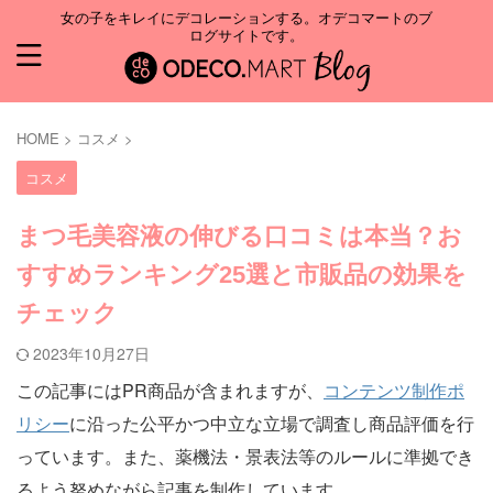
女の子をキレイにデコレーションする。オデコマートのブ
ログサイトです。
HOME
>
コスメ
>
コスメ
まつ毛美容液の伸びる口コミは本当？お
すすめランキング25選と市販品の効果を
チェック
2023年10月27日
この記事にはPR商品が含まれますが、
コンテンツ制作ポ
リシー
に沿った公平かつ中立な立場で調査し商品評価を行
っています。また、薬機法・景表法等のルールに準拠でき
るよう努めながら記事を制作しています。