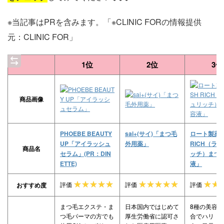
※当記事はPRを含みます。「※CLINIC FORの情報提供
元：CLINIC FOR」
1位
2位
3位
商品画像
PHOEBE BEAUTY
sai+(サイ)「まつ毛
ロート製薬「
UP「アイラッシュ
外用薬」
RICH（ラ
商品名
セラム」(PR：DIN
ッチ）まつ
ETTE)
液」
評価
評価
評価
おすすめ度
まつ毛エクステ・ま
日本国内ではじめて
8種の美容
つ毛パーマの方でも
厚生労働省に認可さ
合でハリ・