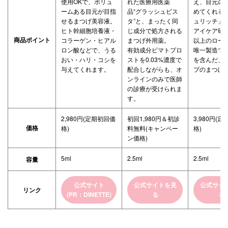
使用OKで、ボリュ
れた医療用医薬
え、目元の
ームある目元が目指
品“グラッシュビス
めてくれる
せるまつげ美容液。
タ”と、まったく同
ュリッチ」
ヒト幹細胞培養液・
じ成分で処方される
アイケア研究
商品ポイント
コラーゲン・ヒアル
まつげ外用薬。
以上のロー
ロン酸などで、うる
有効成分ビマトプロ
唯一製造で
おい・ハリ・コシを
ストを0.03%濃度で
を含んだ、
与えてくれます。
配合しながらも、オ
プのまつげ
ンラインのみで医師
の診療が受けられま
す。
2,980円(定期初回価
初回1,980円＆初診
3,980円(
価格
格)
料無料(キャンペー
格)
ン価格)
5ml
2.5ml
2.5ml
容量
公式サイト
公式サイトを見
公式サイ
リンク
(PR：DINETTE)
る
る