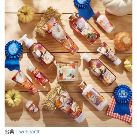
出典：
weheartit