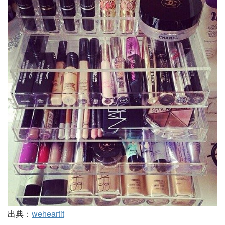
出典：
weheartit